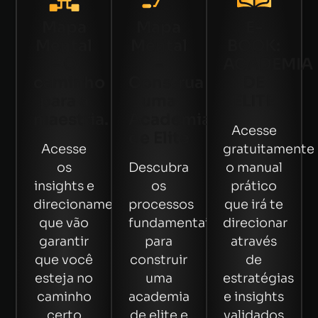
Mapa
Mapa
E-
Mental
Mental
BOOK:
- O
-
ACADEMIA
caminho
Construa
DE
para a
uma
ELITE
maestria.
Academia
Acesse
de Elite
Acesse
gratuitamente
os
Descubra
o manual
insights e
os
prático
direcionamentos
processos
que irá te
que vão
fundamentais
direcionar
garantir
para
através
que você
construir
de
esteja no
uma
estratégias
caminho
academia
e insights
certo
de elite e
validados