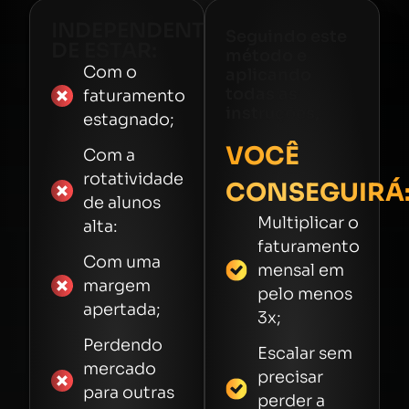
INDEPENDENTE
Seguindo este
DE ESTAR:
método e
Com o
aplicando
todas as
faturamento
instruções,
estagnado;
VOCÊ
Com a
rotatividade
CONSEGUIRÁ
de alunos
Multiplicar o
alta:
faturamento
Com uma
mensal em
margem
pelo menos
apertada;
3x;
Perdendo
Escalar sem
mercado
precisar
para outras
perder a