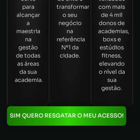
para
transformar
com mais
alcançar
o seu
de 4 mil
a
negócio
donos de
maestria
na
academias,
na
referência
boxs e
gestão
Nº1 da
estúdios
de todas
cidade.
fitness,
as áreas
elevando
da sua
o nível da
academia.
sua
gestão.
SIM QUERO RESGATAR O MEU ACESSO!