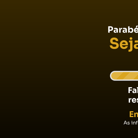
Parabé
Sej
Fa
re
En
As in