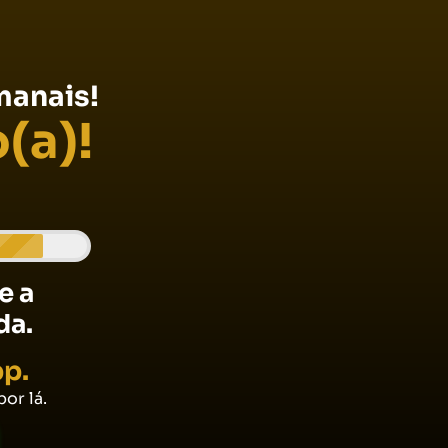
manais!
(a)!
e a
da.
pp.
or lá.