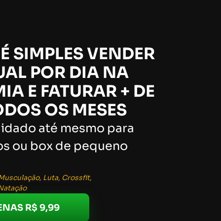
É SIMPLES VENDER
UAL POR DIA NA
MIA
E FATURAR + DE
ODOS OS MESES
lidado até mesmo para
os ou box de pequeno
usculação, Luta, Crossfit,
 Natação
NAS R$ 9,99