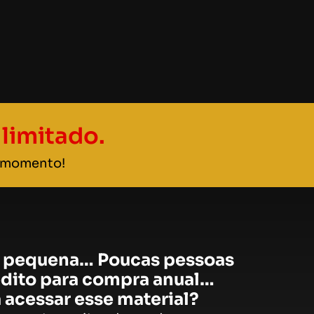
limitado.
r momento!
é pequena…
Poucas pessoas
édito para compra anual…
 acessar esse material?