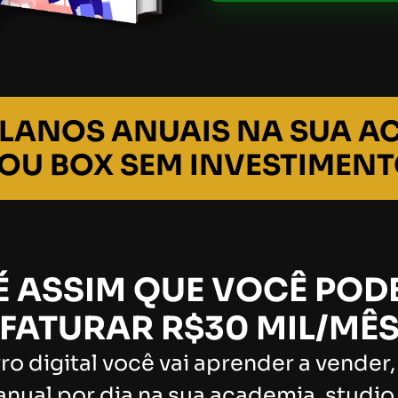
LANOS ANUAIS NA SUA A
 OU BOX SEM INVESTIMENT
É ASSIM QUE VOCÊ POD
FATURAR R$30 MIL/MÊ
ro digital você vai aprender a vender
anual por dia na sua academia, studio