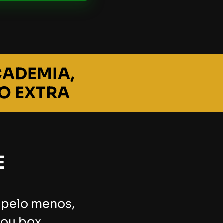
CADEMIA,
O EXTRA
E
S
, pelo menos,
 ou box..