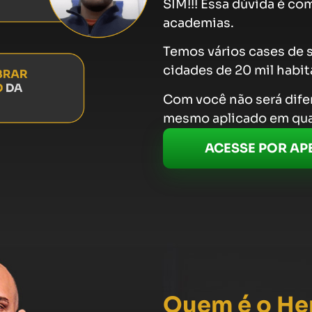
SIM!!! Essa dúvida é c
academias.
Temos vários cases de
cidades de 20 mil habit
Com você não será difer
mesmo aplicado em qua
ACESSE POR APE
Quem é o He