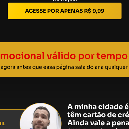
ACESSE POR APENAS R$ 9,99
omocional válido por tempo 
 agora antes que essa página saia do ar a qualque
A minha cidade 
têm cartão de cr
Ainda vale a pena