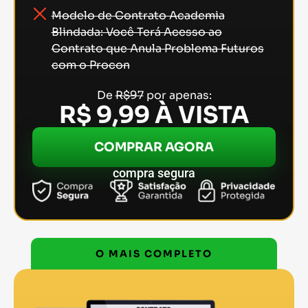
Modelo de Contrato Academia
Blindada: Você Terá Acesso ao
Contrato que Anula Problema Futuros
com o Procon
De
R$97
por apenas:
R$ 9,99 À VISTA
COMPRAR AGORA
compra segura
O MAIS COMPLETO