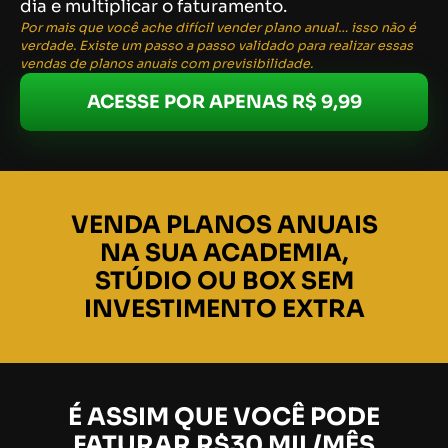
dia e multiplicar o faturamento.
Por mais que você ache difícil vender plano anual… isso não é
verdade. Existe um passo a passo
validado
para realizar essas
vendas de planos anuais com previsibilidade.
ACESSE POR APENAS R$ 9,99
VENDA PLANOS ANUAIS
NA SUA ACADEMIA,
STÚDIO OU BOX SEM
INVESTIMENTO EXTRA
É ASSIM QUE VOCÊ PODE
FATURAR R$30 MIL/MÊS