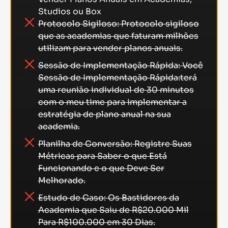
Studios ou Box
Protocolo Sigiloso: Protocolo sigiloso
que as academias que faturam milhões
utilizam para vender planos anuais.
Sessão de Implementação Rápida: Você
Sessão de Implementação Rápida:terá
uma reunião individual de 30 minutos
com o meu time para implementar a
estratégia de plano anual na sua
academia.
Planilha de Conversão: Registre Suas
Métricas para Saber o que Está
Funcionando e o que Deve Ser
Melhorado.
Estudo de Caso: Os Bastidores da
Academia que Saiu de R$20.000 Mil
Para R$100.000 em 30 Dias.