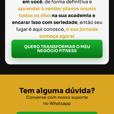
em você
, de forma definitiva e
aprender a vender planos anuais
todos os dias
na sua academia e
encarar isso com seriedade
, então seu
lugar é aqui conosco,
e sua jornada
começa agora!
QUERO TRANSFORMAR O MEU
NEGÓCIO FITNESS
Tem alguma dúvida?
Converse com nosso suporte
no Whatsapp