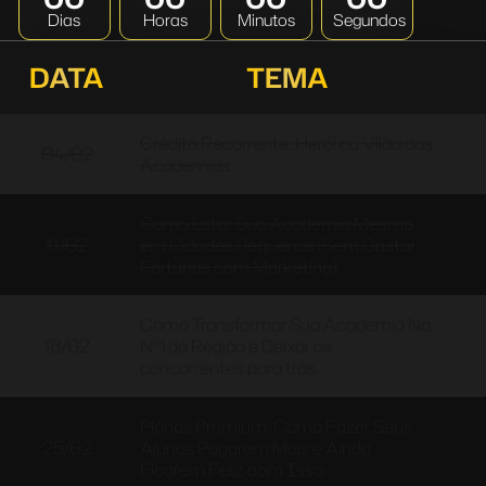
Dias
Horas
Minutos
Segundos
DATA
TEMA
Crédito Recorrente: Herói ou Vilão das
04/02
Academias
Como Lotar Sua Academia Mesmo
11/02
em Cidades Pequenas (Sem Gastar
Fortunas com Marketing)
Como Transformar Sua Academia Na
18/02
Nº1 da Região e Deixar os
concorrentes para trás.
Planos Premium: Como Fazer Seus
25/02
Alunos Pagarem Mais e Ainda
Ficarem Feliz com Isso.