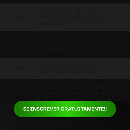
Sua Academia no Piloto Automático:
04/03
Como Delegar Tarefas e Focar no
estratégico.
Como Reduzir Drasticamente a
11/03
Rotatividade e Fidelizar Alunos em
Poucos Passos.
Como Criar Promoções Irresistíveis
18/03
(Sem Prejudicar Seus Lucros)
Plano Pass -> Como se ver livre do
25/03
“Facilitadores” na sua Academia.
SE INSCREVER GRATUITAMENTE!]