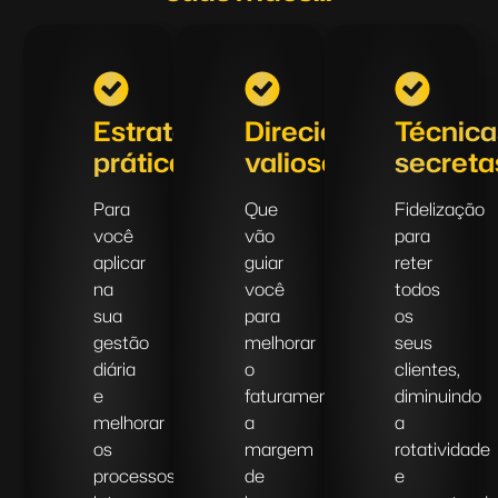
Estratégias
Direcionamentos
Técnica
práticas:
valiosos:
secreta
Para
Que
Fidelização
você
vão
para
aplicar
guiar
reter
na
você
todos
sua
para
os
gestão
melhorar
seus
diária
o
clientes,
e
faturamento,
diminuindo
melhorar
a
a
os
margem
rotatividade
processos
de
e