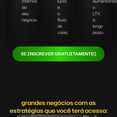
internos
lucro
aumentando
do
e
o
seu
o
LTV
negócio.
fluxo
a
de
longo
caixa.
prazo.
SE INSCREVER GRATUITAMENTE!]
Pequenas empresas viraram
grandes negócios com as
estratégias que você terá acesso: