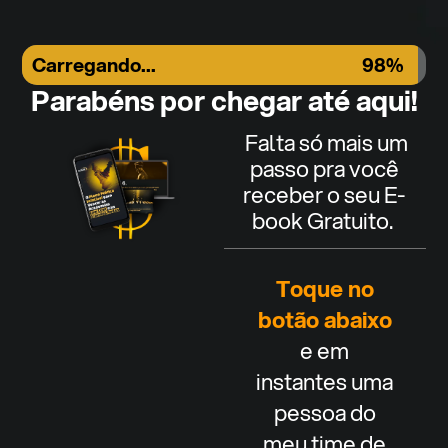
Carregando...
98%
Parabéns por chegar até aqui!
Falta só mais um
passo pra você
receber o seu E-
book Gratuito.
Toque no
botão abaixo
e em
instantes uma
pessoa do
meu time de