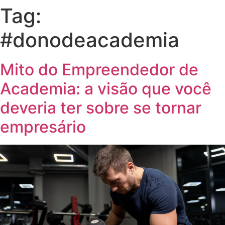
Tag:
#donodeacademia
Mito do Empreendedor de
Academia: a visão que você
deveria ter sobre se tornar
empresário