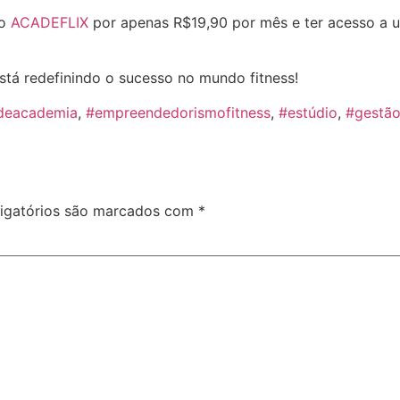
do
ACADEFLIX
por apenas R$19,90 por mês e ter acesso a
tá redefinindo o sucesso no mundo fitness!
deacademia
,
#empreendedorismofitness
,
#estúdio
,
#gestã
igatórios são marcados com
*