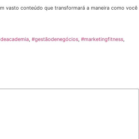
 um vasto conteúdo que transformará a maneira como você
odeacademia
,
#gestãodenegócios
,
#marketingfitness
,