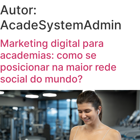
Autor:
AcadeSystemAdmin
Marketing digital para
academias: como se
posicionar na maior rede
social do mundo?