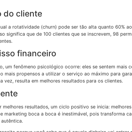
 do cliente
l a rotatividade (churn) pode ser tão alta quanto 60% ao
so significa que de 100 clientes que se inscrevem, 98 perm
entes.
sso financeiro
o, um fenômeno psicológico ocorre: eles se sentem mais
o mais propensos a utilizar o serviço ao máximo para gara
 vez, resulta em melhores resultados para os clientes.
iente
elhores resultados, um ciclo positivo se inicia: melhores r
de marketing boca a boca é inestimável, pois transforma c
autêntica.
eceita porque você sabe que é aquele dinheiro vai entrar 