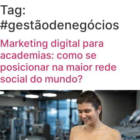
Tag:
#gestãodenegócios
Marketing digital para
academias: como se
posicionar na maior rede
social do mundo?