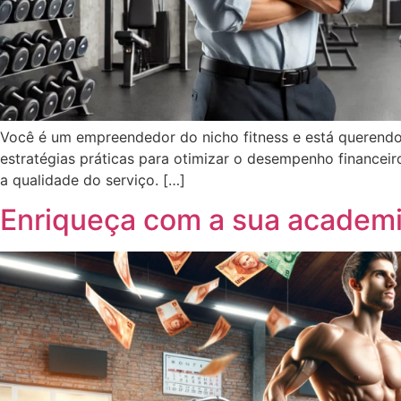
Você é um empreendedor do nicho fitness e está querendo 
estratégias práticas para otimizar o desempenho financei
a qualidade do serviço. […]
Enriqueça com a sua academi