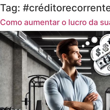
Tag:
#créditorecorrent
Como aumentar o lucro da s