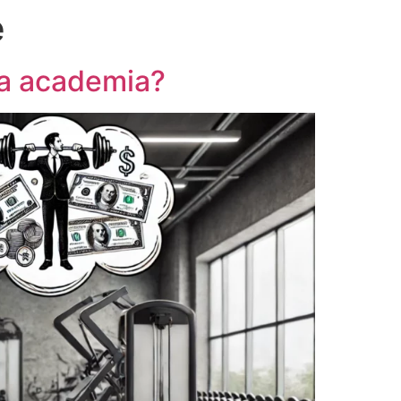
e
ua academia?